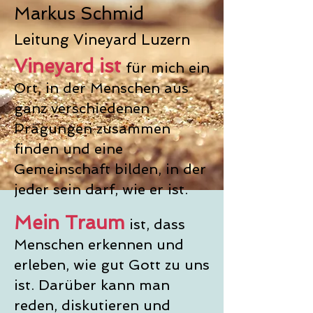
Markus Schmid
Leitung Vineyard Luzern
Vineyard ist
für mich ein
Ort, in der Menschen aus
ganz verschiedenen
Prägungen zusammen
finden und eine
Gemeinschaft bilden, in der
jeder sein darf, wie er ist.
Mein Traum
ist, dass
Menschen erkennen und
erleben, wie gut Gott zu uns
ist. Darüber kann man
reden, diskutieren und