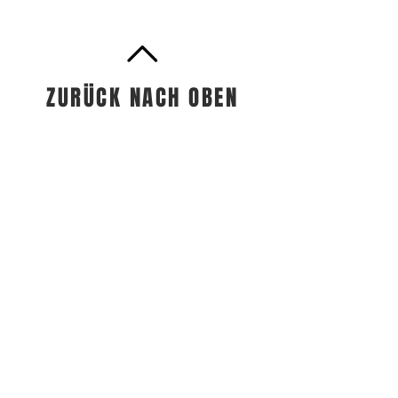
ZURÜCK NACH OBEN
Vineyard Luzern | 6005 Luzern
|
Kontakt