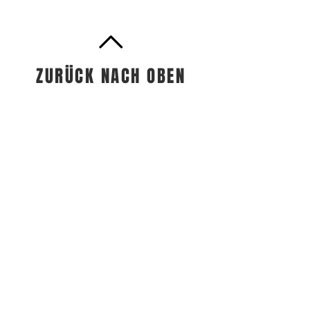
ZURÜCK NACH OBEN
Vineyard Luzern | 6005 Luzern
|
Kontakt