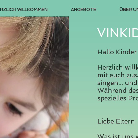
RZLICH WILLKOMMEN
ANGEBOTE
ÜBER U
VINKI
Hallo Kinder
Herzlich wil
mit euch zus
singen... un
Während des 
spezielles P
Liebe Eltern
Was ist uns w