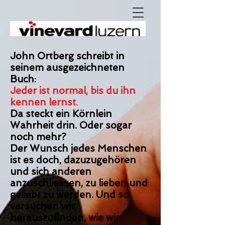
John Ortberg schreibt in
seinem ausgezeichneten
Buch:
Jeder ist normal, bis du ihn
kennen lernst.
Da steckt ein Körnlein
Wahrheit drin. Oder sogar
noch mehr?
Der Wunsch jedes Menschen
ist es doch, dazuzugehören
und sich anderen
anzuschliessen, zu lieben und
geliebt zu werden. Und so
versuchen wir
herauszufinden, wie wir