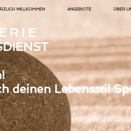
RZLICH WILLKOMMEN
ANGEBOTE
ÜBER U
 R I E
SDIENST
!
h deinen Lebensstil S