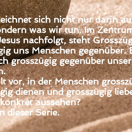
eichnet sich nicht nur darin au
ondern was wir tun. Im Zentru
esus nachfolgt, steht Grosszügi
ügig uns Menschen gegenüber. 
ch grosszügig gegenüber unse
n.
elt vor, in der Menschen grossz
gig dienen und grosszügig lieb
 konkret aussehen?
 dieser Serie.