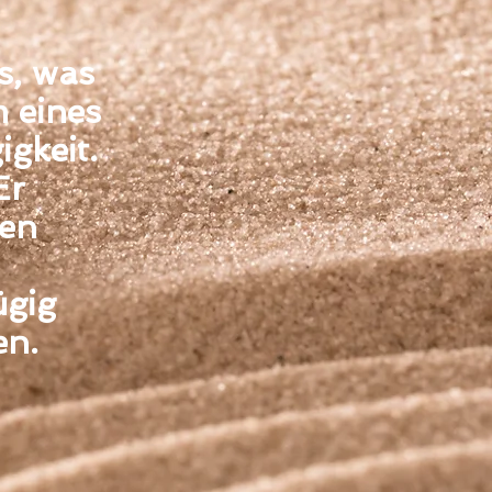
s, was
m eines
gkeit.
Er
ren
ügig
en.