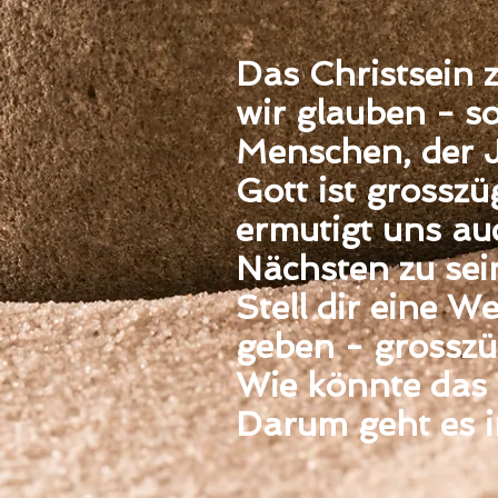
Das Christsein z
wir glauben - s
Menschen, der J
Gott ist grossz
ermutigt uns au
Nächsten zu sei
Stell dir eine W
geben - grosszü
Wie könnte das
Darum geht es in