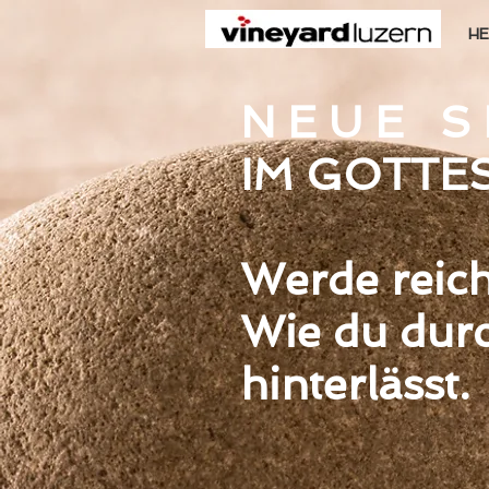
HE
N E U E S E
IM GOTTE
Werde reich
Wie du durc
hinterlässt.